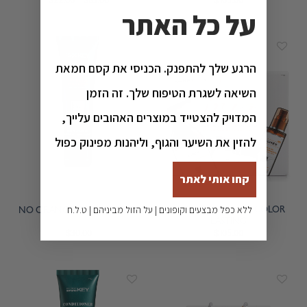
$
22.00
–
$
65.00
$
105.00
על כל האתר
הרגע שלך להתפנק. הכניסי את קסם חמאת
השיאה לשגרת הטיפוח שלך. זה הזמן
המדויק להצטייד במוצרים האהובים עלייך,
להזין את השיער והגוף, וליהנות מפינוק כפול
קחו אותי לאתר
ללא כפל מבצעים וקופונים | על הזול מביניהם | ט.ל.ח
TRIO GOES DEEPER COLOR
NO ORANGE CONDITIONER
LASTING
$
30.00
$
105.00