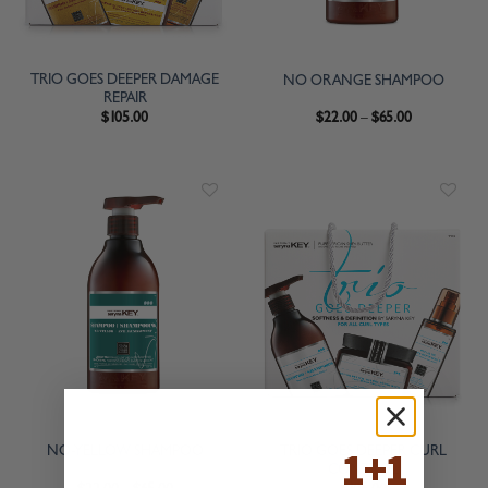
TRIO GOES DEEPER DAMAGE
NO ORANGE SHAMPOO
REPAIR
$
105.00
$
22.00
–
$
65.00
1+1
TRIO GOES DEEPER CURL
NO-YELLOW SHAMPOO
CONTROL