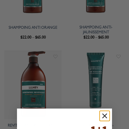
SHAMPOING ANTI-
SHAMPOING ANTI ORANGE
JAUNISSEMENT
$
22.00
–
$
65.00
$
22.00
–
$
65.00
REVITALISANT ANTI ORANGE
REVITALISANT ANTI-