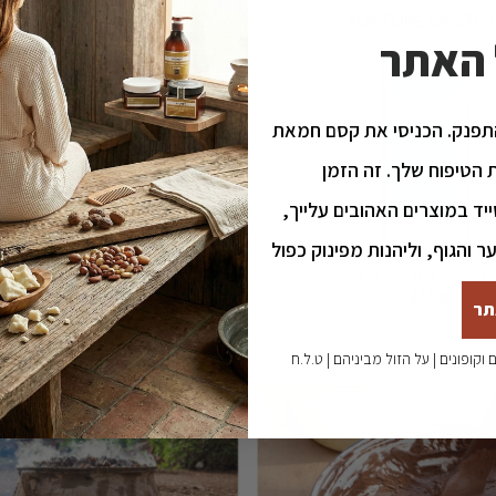
RUPTURE DE STO
 האתר
תפנק. הכניסי את קסם חמאת
הטיפוח שלך. זה הזמן
ייד במוצרים האהובים עלייך
ר והגוף, וליהנות מפינוק כפול
DIEUX FIXATION FORTE CRÉÉ
MOUSSE GEL RADIEUSE CRÉÉ
TOUS TYPES DE CHEVEUX
TYPES DE CHEVEU
$
37.00
$
37.00
תר
קופונים | על הזול מביניהם | ט.ל.ח