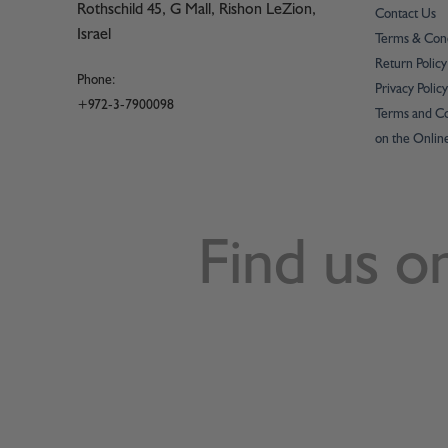
Rothschild 45, G Mall, Rishon LeZion,
Contact Us
Israel
Terms & Cond
Return Policy
Phone:
Privacy Policy
+972-3-7900098
Terms and Co
on the Onlin
Find us o