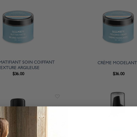
MATIFIANT SOIN COIFFANT
CRÈME MODELANT
EXTURE ARGILEUSE
$
36.00
$
36.00