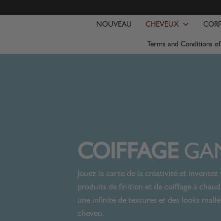
NOUVEAU
CHEVEUX
CORP
Terms and Conditions o
COIFFAGE
GA
Jouez la carte de la créativité et invente
produits de finition et de coiffage à ch
une infinité de textures et des looks mall
cheveu.