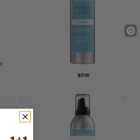
E
$
37.00