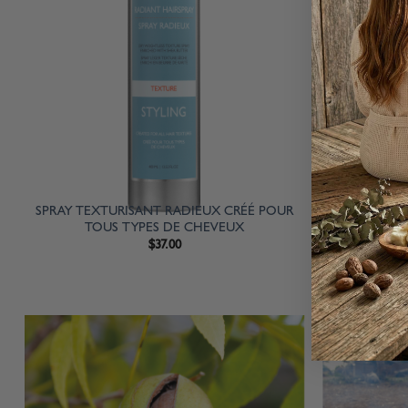
SPRAY TEXTURISANT RADIEUX CRÉÉ POUR
SPRAY RA
TOUS TYPES DE CHEVEUX
POUR 
$
37.00