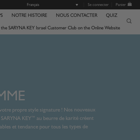
Se connecter
Panier
Français
S
NOTRE HISTOIRE
NOUS CONTACTER
QUIZ
f the SARYNA KEY Israel Customer Club on the Online Website
MME
z votre propre style signature ! Nos nouveaux
aud SARYNA KEY™ au beurre de karité créent
éables et tendance pour tous les types de