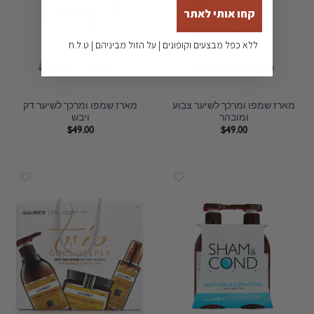
קחו אותי לאתר
ללא כפל מבצעים וקופונים | על הזול מביניהם | ט.ל.ח
מארז שמפו ומרכך לשיער צבוע
מארז שמפו ומרכך לשיער דק
ומובהר
ויבש
$
49.00
$
49.00