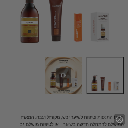
tings
מארז התנסות וטיפוח לשיער יבש, מקורזל ועבה. המארז
המושלם להתחלה חדשה בשיער – או לטיפוח מושלם גם