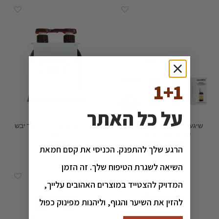
המלאי אזל
1+1
על כל האתר
שיגעון השיאה- מארז היכרות
מארז שמפו ומרכך לשיער יבש
לשיער צבוע ומובהר
ופגום
המחיר
המחיר
$
49.00
$
27.00
$
47.00
הרגע שלך להתפנק. הכניסי את קסם חמאת
המקורי
הנוכחי
היה:
הוא:
$27.00.
$47.00.
השיאה לשגרת הטיפוח שלך. זה הזמן
המדויק להצטייד במוצרים האהובים עלייך,
להזין את השיער והגוף, וליהנות מפינוק כפול