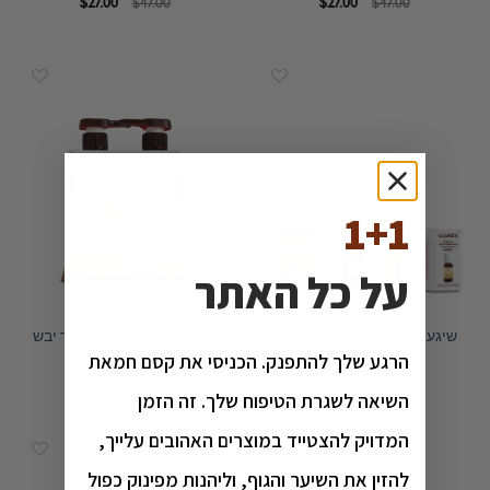
המחיר
המחיר
המחיר
המחיר
$
27.00
$
47.00
$
27.00
$
47.00
המקורי
הנוכחי
המקורי
הנוכחי
היה:
הוא:
היה:
הוא:
$27.00.
$47.00.
$27.00.
$47.00.
המלאי אזל
1+1
על כל האתר
שיגעון השיאה – מארז היכרות
מארז שמפו ומרכך לשיער יבש
לשיער דק ויבש
ופגום
הרגע שלך להתפנק. הכניסי את קסם חמאת
$
49.00
השיאה לשגרת הטיפוח שלך. זה הזמן
המדויק להצטייד במוצרים האהובים עלייך,
להזין את השיער והגוף, וליהנות מפינוק כפול