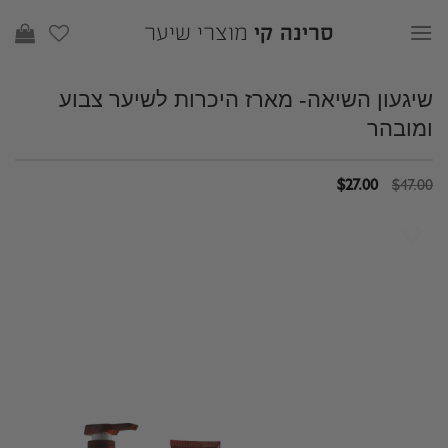
Ski
סרינה קי
מוצרי שיער
t
conten
שיגעון השיאה- מארז היכרות לשיער צבוע
ומובהר
המחיר
המחיר
$
27.00
$
47.00
המקורי
הנוכחי
היה:
הוא:
$27.00.
$47.00.