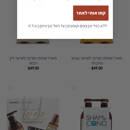
קחו אותי לאתר
ללא כפל מבצעים וקופונים | על הזול מביניהם | ט.ל.ח
מארז שמפו ומרכך לשיער צבוע
מארז שמפו ומרכך לשיער דק
ומובהר
ויבש
$
49.00
$
49.00